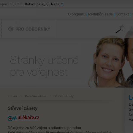
oporučujeme:
Rakovina a její léčba
O projektu
|
Redakční rada
|
Kontakt
|
Pro odborníky
Pro veřejnost
Laik
Poradna lékaře
Střevní záněty
Lé
Dě
Střevní záněty
Sv
fo
Va
Děkujeme za Váš zájem o odbornou poradnu.