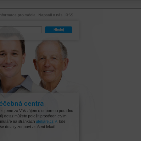
Informace pro média
|
Napsali o nás
|
RSS
Hledej
čebná centra
kujeme za Váš zájem o odbornou poradnu.
ůj dotaz můžete položit prostřednictvím
rmuláře na stránkách
ulekare.cz
, kde
še dotazy zodpoví zkušení lékaři.