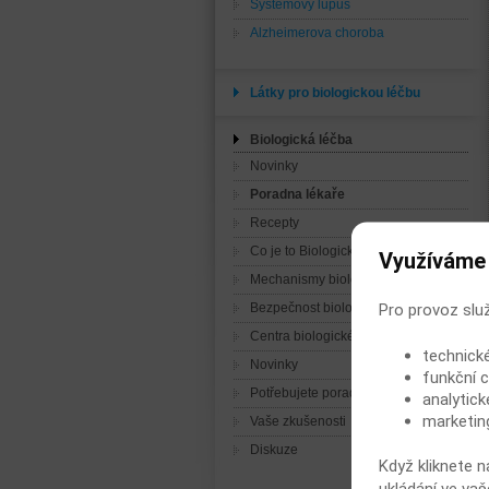
Systémový lupus
Alzheimerova choroba
Látky pro biologickou léčbu
Biologická léčba
Novinky
Poradna lékaře
Recepty
Co je to Biologická léčba
Využíváme
Mechanismy biologické léčby
Pro provoz slu
Bezpečnost biologické léčby
Centra biologické léčby
technick
Novinky
funkční c
Potřebujete poradit?
analytick
marketin
Vaše zkušenosti
Diskuze
Když kliknete n
ukládání ve vaš