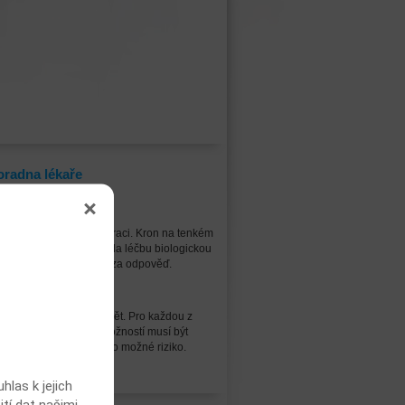
oradna lékaře
taz:
m crohna jsem po operaci. Kron na tenkém
řevě tři plastiky nevím zda léčbu biologickou
bo methotrexat. děkuji za odpověď.
pověď lékaře:
 to nelze takto odpovědět. Pro každou z
ných terapeutických možností musí být
jaká indikace a zváženo možné riziko.
Vstoupit
las k jejich
ití dat našimi