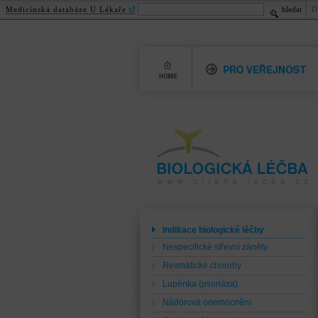
Medicínská databáze U Lékaře
hledat
D
Home
Pro veřejnost
Biologická léčba
www.cilena-lecba.cz
Indikace biologické léčby
Nespecifické střevní záněty
Revmatické choroby
Lupénka (psoriáza)
Nádorová onemocnění