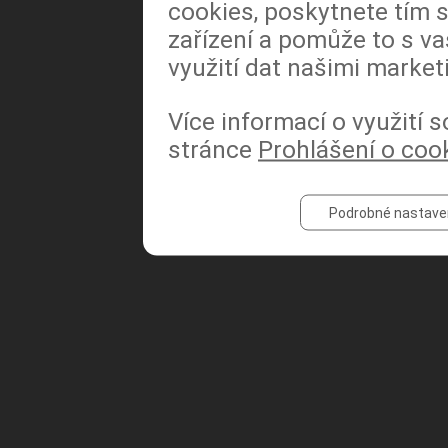
cookies, poskytnete tím s
zařízení a pomůže to s va
využití dat našimi market
Souhlasím s
podmínkami
*
Více informací o využití 
stránce
Prohlášení o coo
Podrobné nastave