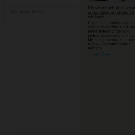
Pět vánočních jídel, kter
Spolupracujeme
si (ne)dávat při střevních
zánětech
Chcete se o svátcích vyhnou
zažívacím obtížím? Není hn
nutné škrtnout z jídelníčku
nejtradičnější české pokrmy.
My jsme je za vás zkontrolov
a za ty „nevhodné“ vymysleli
náhradu.
celý článek