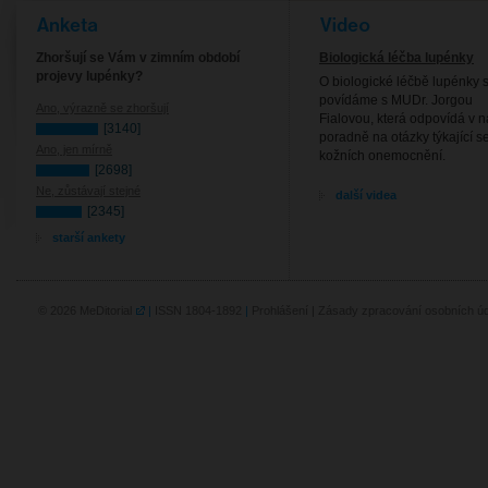
Anketa
Video
Zhoršují se Vám v zimním období
Biologická léčba lupénky
projevy lupénky?
O biologické léčbě lupénky s
povídáme s MUDr. Jorgou
Ano, výrazně se zhoršují
Fialovou, která odpovídá v n
[3140]
poradně na otázky týkající s
Ano, jen mírně
kožních onemocnění.
[2698]
Ne, zůstávají stejné
další videa
[2345]
starší ankety
© 2026
MeDitorial
|
ISSN 1804-1892
|
Prohlášení
|
Zásady zpracování osobních úd