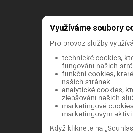
Využíváme soubory c
Pro provoz služby využív
technické cookies, kt
fungování našich str
Zajímají vás
funkční cookies, které
našich stránek
analytické cookies, kt
zlepšování našich slu
marketingové cookies,
marketingovým aktiv
Když kliknete na „Souhla
Přihlašte se k odběru zpravodaje