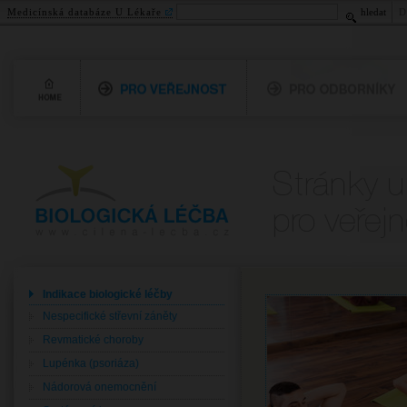
Medicínská databáze U Lékaře
hledat
D
Home
Pro veřejnost
Pro odborníky
Biologická léčba
Pro veřejnost
www.cilena-lecba.cz
Indikace biologické léčby
Nespecifické střevní záněty
Revmatické choroby
Lupénka (psoriáza)
Nádorová onemocnění