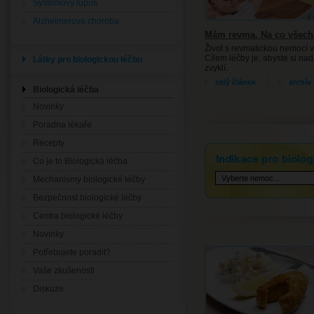
Systémový lupus
Alzheimerova choroba
Mám revma. Na co všec
Život s revmatickou nemocí vy
Cílem léčby je, abyste si nad
Látky pro biologickou léčbu
zvyklí.
celý článek
archív
Biologická léčba
Novinky
Poradna lékaře
Recepty
Indikace pro biologic
Co je to Biologická léčba
Mechanismy biologické léčby
Bezpečnost biologické léčby
Centra biologické léčby
Novinky
Potřebujete poradit?
Vaše zkušenosti
Diskuze