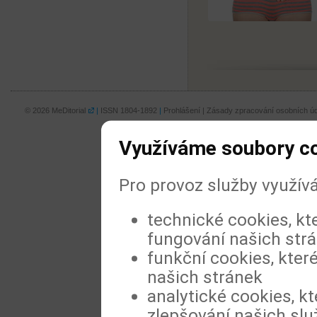
© 2026
MeDitorial
|
ISSN 1804-1892
|
Prohlášení
|
Zásady zpracování osobních úd
Využíváme soubory c
Pro provoz služby využív
technické cookies, kt
fungování našich str
funkční cookies, které
našich stránek
analytické cookies, kt
zlepšování našich slu