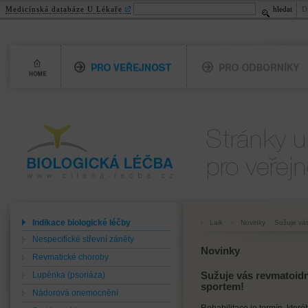
Medicínská databáze U Lékaře
hledat
D
Home
Pro veřejnost
Pro odborníky
Biologická léčba
Pro veřejnost
www.cilena-lecba.cz
Indikace biologické léčby
Laik
Novinky
Sužuje vás
Nespecifické střevní záněty
Novinky
Revmatické choroby
Lupénka (psoriáza)
Sužuje vás revmatoidní
sportem!
Nádorová onemocnění