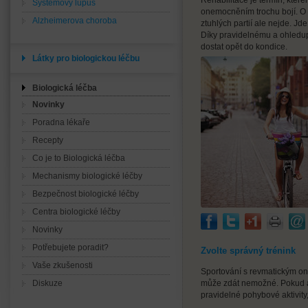
Rehabilitace je termín, kter
Systémový lupus
onemocněním trochu bojí. O 
Alzheimerova choroba
ztuhlých partií ale nejde. J
Díky pravidelnému a ohledu
dostat opět do kondice.
Látky pro biologickou léčbu
Biologická léčba
Novinky
Poradna lékaře
Recepty
Co je to Biologická léčba
Mechanismy biologické léčby
Bezpečnost biologické léčby
Centra biologické léčby
Novinky
Potřebujete poradit?
Zvolte správný trénink
Vaše zkušenosti
Sportování s revmatickým o
Diskuze
může zdát nemožné. Pokud al
pravidelné pohybové aktivity