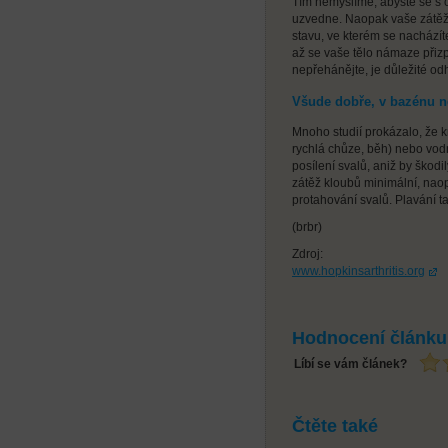
Tím nemyslíme, abyste se s o
uzvedne. Naopak vaše zátěž
stavu, ve kterém se nacházít
až se vaše tělo námaze přizp
nepřehánějte, je důležité o
Všude dobře, v bazénu ne
Mnoho studií prokázalo, že kr
rychlá chůze, běh) nebo vodn
posílení svalů, aniž by škod
zátěž kloubů minimální, nao
protahování svalů. Plavání t
(brbr)
Zdroj:
www.hopkinsarthritis.org
Hodnocení článku
Líbí se vám článek?
Čtěte také