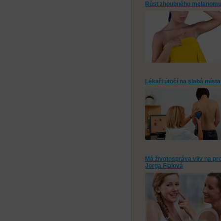
Růst zhoubného melanomu 
Lékaři útočí na slabá mís
Má životospráva vliv na p
Jorga Fialová