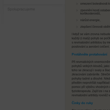
omezení bolestivosti k
Spolupracujeme
zpevnění kostí oslab
kortikosteroidů,
nárůst energie,
zlepšení činnosti obě
I když se vám zrovna nebude 
každý (i malý) pohyb se počí
s revmatoidní artritidou by 
posilování a aerobní cvičení.
Protáhněte protahování
Při revmatických onemocnění
pohybů velkých kloubů, jako
toho se zkracují i svaly a š
zkracování zabráníte. Streči
pohyby ladné a dlouhé. Nikdy
předtím neprohřáli například
pomoc při výběru vhodných c
fyzioterapeuta. Zajít lze i na 
revmatoidní artritidy rovněž 
Činky do ruky