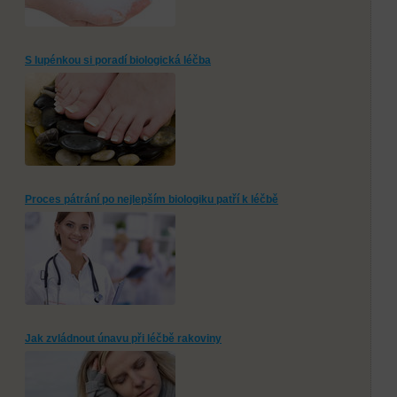
S lupénkou si poradí biologická léčba
Proces pátrání po nejlepším biologiku patří k léčbě
Jak zvládnout únavu při léčbě rakoviny