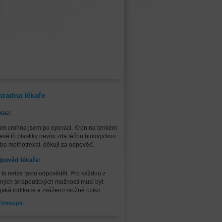
oradna lékaře
taz:
m crohna jsem po operaci. Kron na tenkém
řevě tři plastiky nevím zda léčbu biologickou
bo methotrexat. děkuji za odpověď.
pověď lékaře:
 to nelze takto odpovědět. Pro každou z
ných terapeutických možností musí být
jaká indikace a zváženo možné riziko.
Vstoupit