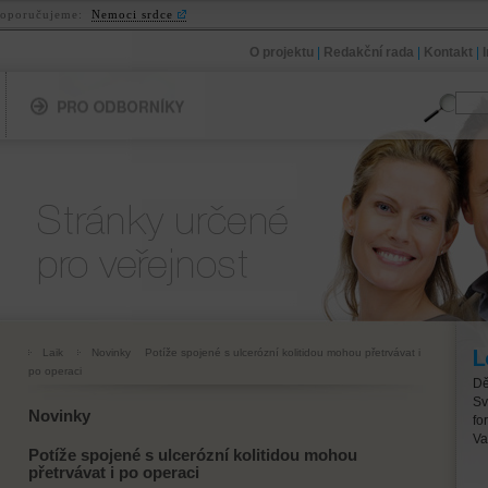
oporučujeme:
Nemoci srdce
O projektu
|
Redakční rada
|
Kontakt
|
Pro odborníky
Pro veřejnost
Laik
Novinky
Potíže spojené s ulcerózní kolitidou mohou přetrvávat i
Lé
po operaci
Dě
Sv
Novinky
fo
Va
Potíže spojené s ulcerózní kolitidou mohou
přetrvávat i po operaci