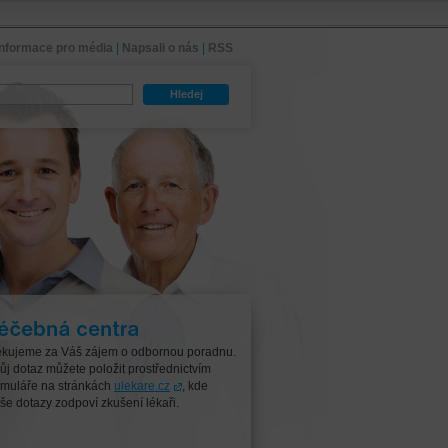
Informace pro média
|
Napsali o nás
|
RSS
Hledej
čebná centra
kujeme za Váš zájem o odbornou poradnu.
ůj dotaz můžete položit prostřednictvím
rmuláře na stránkách
ulekare.cz
, kde
še dotazy zodpoví zkušení lékaři.