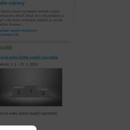
še zkušenosti
 týden odnesu ty Injekce Imraldi svému
etřujicímu lékaři. Když se u něj potkáme a
kař s tím bude souhlasit, můžete je od něj
držet. Roman...
přidat vlastní zkušenost
zobrazit vše
ní na webu žádná soutěž neprobíhá
atnost: 1. 1. - 31. 1. 2019
ní na webu žádná soutěž neprobíhá.