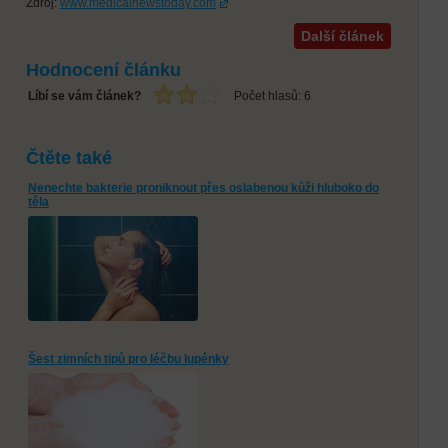
Zdroj:
www.medicalnewstoday.com
Další článek
Hodnocení článku
Líbí se vám článek?
Počet hlasů:
6
Čtěte také
Nenechte bakterie proniknout přes oslabenou kůži hluboko do
těla
Šest zimních tipů pro léčbu lupénky