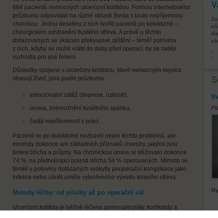
Va
684 pacientů nemocných ulcerózní kolitidou. Formou internetového
průzkumu odpovídali na různé oblasti života s touto nepříjemnou
Za
chorobou. Jednu desetinu z nich tvořili pacienti po kolektomii –
oš
chirurgickém odstranění tlustého střeva. A právě u těchto
lé
dotazovaných se ukázalo překvapivé zjištění – téměř polovina
ob
z nich, kdyby se mohli vrátit do doby před operací, by se raději
rozhodla pro jiné řešení.
Důsledky spojené s ulcerózní kolitidou, které nemocným nejvíce
otravují život, jsou podle průzkumu:
emocionální zátěž (deprese, úzkosti),
Ny
únava, znemožnění kvalitního spánku,
Pl
častá nepřítomnost v práci.
Pacienti se po kolektomii nezbavili nejen těchto problémů, ale
mnohdy dokonce ani základních příznaků choroby, jakými jsou
bolest břicha a průjmy. Na chronickou únavu si stěžovalo dokonce
74 %, na přetrvávající bolesti břicha 54 % operovaných. Mimoto se
téměř u poloviny dotázaných vyskytly pooperační komplikace jako
infekce nebo zánět uměle vytvořeného vývodu tenkého střeva.
Ny
Metody léčby: od pilulky až po operační sál
Ulcerózní kolitida je běžně léčena aminosalicyláty, kortikoidy a
imunosupresivy (léky na potlačení autoimunitní reakce). Proti