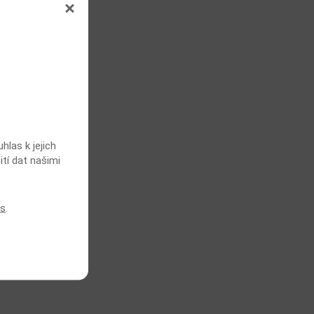
las k jejich
ití dat našimi
es
.