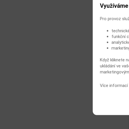
Využíváme
Pro provoz slu
technick
funkční c
analytick
marketin
Když kliknete n
ukládání ve vaš
marketingovými
Více informací