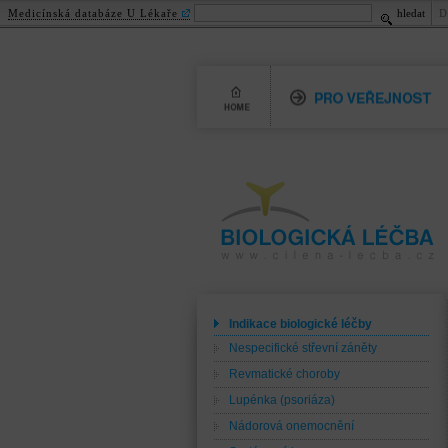
Medicínská databáze U Lékaře
hledat
D
Home
Pro veřejnost
Biologická léčba
www.cilena-lecba.cz
Indikace biologické léčby
Nespecifické střevní záněty
Revmatické choroby
Lupénka (psoriáza)
Nádorová onemocnění