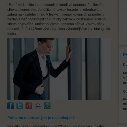
Ulcerózní kolitida je autoimunitní zánětlivé onemocnění tlustého
střeva a konečníku. Je léčitelné, avšak terapie je zdlouhavá a
zabírá na každého jinak. V těžkých, komplikovaných případech
nezbývá než podstoupit chirurgický zákrok – odstranění tlustého
střeva a vytvoření umělého vývodu tenkého střeva. Zákrok však
nemusí přinést kýžené výsledky. Jako výhodnější se jeví biologická
léčba.
P
Do
Má
st
ne
Od
na
da
ně
Polovina operovaných je nespokojená
Ve Velké Británii proběhla v roce 2014 studie, které se zúčastnilo