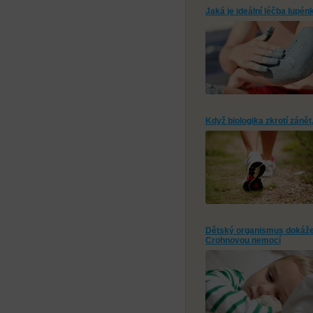
Jaká je ideální léčba lupé
Když biologika zkrotí zánět
Dětský organismus dokáže d
Crohnovou nemocí