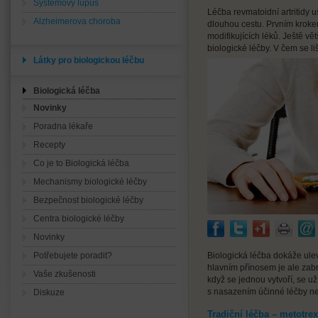
Systémový lupus
Léčba revmatoidní artritidy u
Alzheimerova choroba
dlouhou cestu. Prvním kroke
modifikujících léků. Ještě vět
biologické léčby. V čem se liš
Látky pro biologickou léčbu
Biologická léčba
Novinky
Poradna lékaře
Recepty
Co je to Biologická léčba
Mechanismy biologické léčby
Bezpečnost biologické léčby
Centra biologické léčby
Novinky
Potřebujete poradit?
Biologická léčba dokáže ulevi
hlavním přínosem je ale zabr
Vaše zkušenosti
když se jednou vytvoří, se už 
s nasazením účinné léčby ne
Diskuze
Tradiční léčba – metotrex