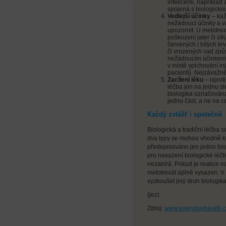
infekcemi, například z
spojená s biologicko
Vedlejší
účinky
– kaž
nežádoucí účinky a v
upozornit. U metotrex
poškození jater či út
červených i bílých kr
či vrozených vad způ
nežádoucím účinkem b
v místě vpichování in
pacientů. Nejzávažněj
Zacílení léku
– oproti
léčba jen na jednu sl
biologika označována 
jednu část, a ne na c
Každý zvlášť i společně
Biologická a tradiční léčba 
dva typy se mohou vhodně ko
předepisováno jen jedno bio
pro nasazení biologické léčb
nezabírá. Pokud je reakce n
metotrexát úplně vysazen. V
vyzkoušet jiný druh biologika
(jez)
Zdroj:
www.everydayhealth.