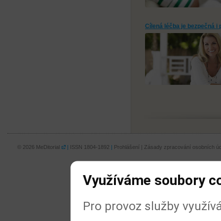
Cílená léčba je bezpečná i
© 2026
MeDitorial
|
ISSN 1804-1892
|
Prohlášení
|
Zásady zpracování osobních úd
Využíváme soubory c
Pro provoz služby využív