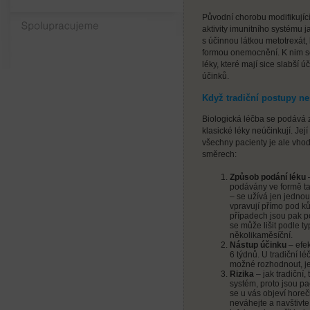
Původní chorobu modifikující
Spolupracujeme
aktivity imunitního systému 
s účinnou látkou metotrexát, 
formou onemocnění. K nim se 
léky, které mají sice slabší
účinků.
Když tradiční postupy ne
Biologická léčba se podává 
klasické léky neúčinkují. Její
všechny pacienty je ale vhodn
směrech:
Způsob podání léku
–
podávány ve formě tab
– se užívá jen jednou
vpravují přímo pod k
případech jsou pak po
se může lišit podle t
několikaměsíční.
Nástup účinku
– efek
6 týdnů. U tradiční lé
možné rozhodnout, jes
Rizika
– jak tradiční,
systém, proto jsou pa
se u vás objeví horeč
neváhejte a navštivt