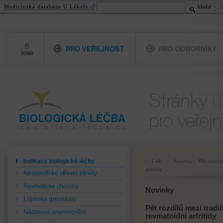
Medicínská databáze U Lékaře
hledat
D
Home
Pro veřejnost
Pro odborníky
Biologická léčba
Pro veřejnost
www.cilena-lecba.cz
Indikace biologické léčby
Laik
Novinky
Pět rozdíl
artritidy
Nespecifické střevní záněty
Revmatické choroby
Novinky
Lupénka (psoriáza)
Pět rozdílů mezi tradi
Nádorová onemocnění
revmatoidní artritidy