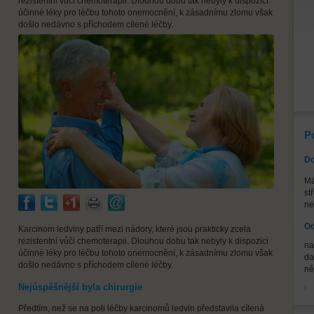
rezistentní vůči chemoterapii. Dlouhou dobu tak nebyly k dispozici
účinné léky pro léčbu tohoto onemocnění, k zásadnímu zlomu však
došlo nedávno s příchodem cílené léčby.
P
Do
Má
st
ne
Od
Karcinom ledviny patří mezi nádory, které jsou prakticky zcela
rezistentní vůči chemoterapii. Dlouhou dobu tak nebyly k dispozici
na
účinné léky pro léčbu tohoto onemocnění, k zásadnímu zlomu však
da
došlo nedávno s příchodem cílené léčby.
ně
Nejúspěšnější byla chirurgie
Předtím, než se na poli léčby karcinomů ledvin představila cílená