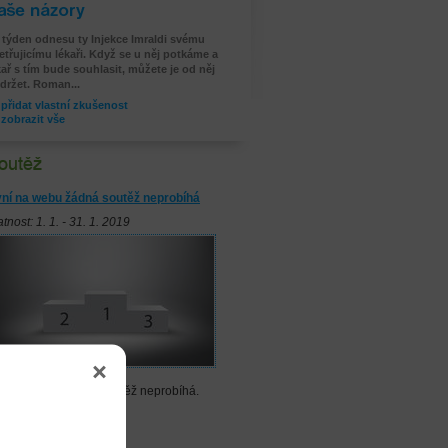
še zkušenosti
 týden odnesu ty Injekce Imraldi svému
etřujicímu lékaři. Když se u něj potkáme a
kař s tím bude souhlasit, můžete je od něj
držet. Roman...
přidat vlastní zkušenost
zobrazit vše
ní na webu žádná soutěž neprobíhá
atnost: 1. 1. - 31. 1. 2019
ní na webu žádná soutěž neprobíhá.