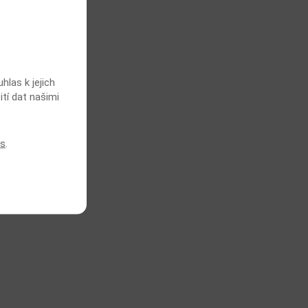
las k jejich
ití dat našimi
es
.