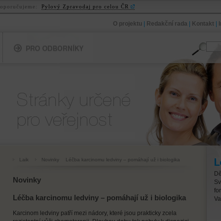
oporučujeme:
Pylový Zpravodaj pro celou ČR
O projektu
|
Redakční rada
|
Kontakt
|
Pro odborníky
Pro veřejnost
Laik
Novinky
Léčba karcinomu ledviny – pomáhají už i biologika
Lé
Dě
Novinky
Sv
fo
Léčba karcinomu ledviny – pomáhají už i biologika
Va
Karcinom ledviny patří mezi nádory, které jsou prakticky zcela