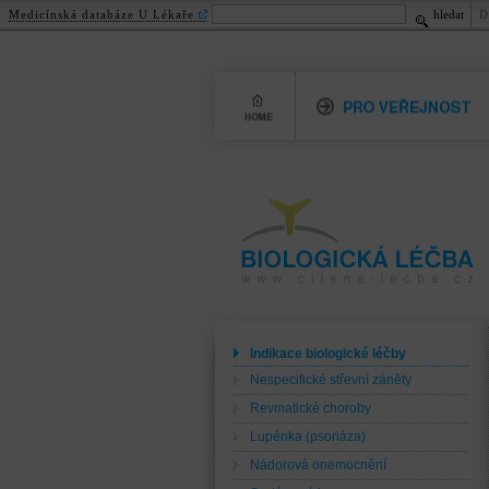
Medicínská databáze U Lékaře
hledat
D
Home
Pro veřejnost
Biologická léčba
www.cilena-lecba.cz
Indikace biologické léčby
Nespecifické střevní záněty
Revmatické choroby
Lupénka (psoriáza)
Nádorová onemocnění