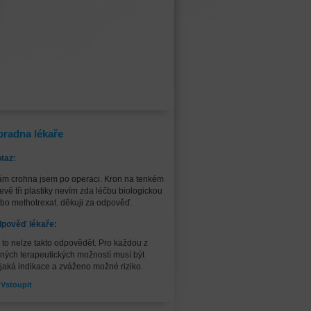
oradna lékaře
taz:
m crohna jsem po operaci. Kron na tenkém
řevě tři plastiky nevím zda léčbu biologickou
bo methotrexat. děkuji za odpověď.
pověď lékaře:
 to nelze takto odpovědět. Pro každou z
ných terapeutických možností musí být
jaká indikace a zváženo možné riziko.
Vstoupit