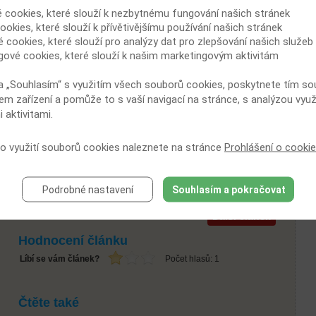
é cookies, které slouží k nezbytnému fungování našich stránek
V současné době se především diskutuje o tom, zda je lepší
ookies, které slouží k přívětivějšímu používání našich stránek
používat přípravky samostatně, v různých kombinacích, nebo i
é cookies, které slouží pro analýzy dat pro zlepšování našich služeb
postupně po sobě. Během relativně krátké doby se na trhu objevilo
hned několik účinných léků, na druhé straně je však potřeba si
gové cookies, které slouží k našim marketingovým aktivitám
uvědomit, že oproti jiným nádorům jsou v tomto případě léčebné
možnosti stále omezené. Další probíhající klinické studie by měly
a „Souhlasím“ s využitím všech souborů cookies, poskytnete tím souh
co nejvíce využít potenciál uvedených léčiv.
em zařízení a pomůže to s vaší navigací na stránce, s analýzou využ
V současnosti je možné využít i cílenou léčbu, a to v síti
 aktivitami.
onkologických center. Jedinou nevýhodou je, že dosud nebylo
rozhodnuto o úhradě jednotlivých biologik pro terapii pokročilého
nebo metastazujícího karcinomu ledviny. Je tedy možná pouze na
 o využití souborů cookies naleznete na stránce
Prohlášení o cooki
základě schválení individuální žádosti lékařem.
(holi)
Podrobné nastavení
Souhlasím a pokračovat
Zdroj:
zdravi.e15.cz
Další článek
Hodnocení článku
Líbí se vám článek?
Počet hlasů:
1
Čtěte také