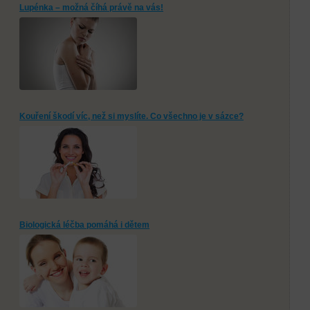
Lupénka – možná číhá právě na vás!
Kouření škodí víc, než si myslíte. Co všechno je v sázce?
Biologická léčba pomáhá i dětem