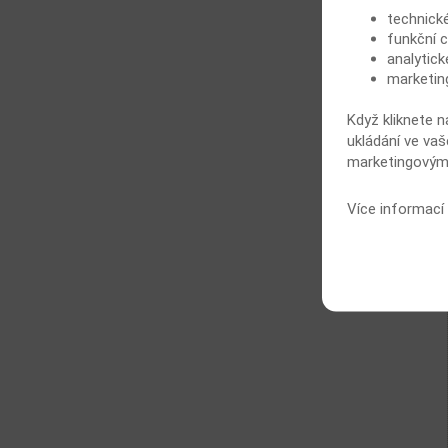
technick
funkční c
analytick
marketin
Když kliknete n
ukládání ve vaš
marketingovými
Více informací