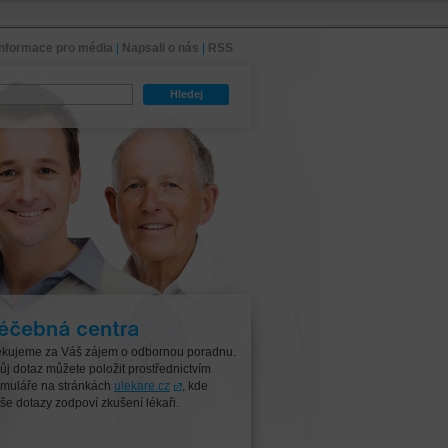
Informace pro média
|
Napsali o nás
|
RSS
Hledej
čebná centra
kujeme za Váš zájem o odbornou poradnu.
ůj dotaz můžete položit prostřednictvím
rmuláře na stránkách
ulekare.cz
, kde
še dotazy zodpoví zkušení lékaři.