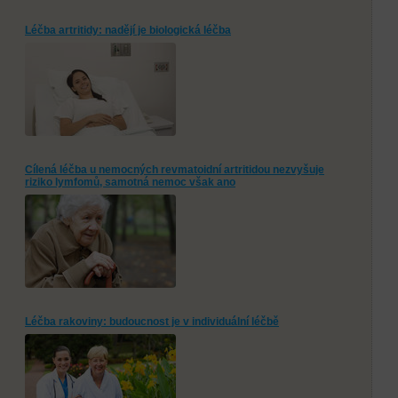
Léčba artritidy: nadějí je biologická léčba
Cílená léčba u nemocných revmatoidní artritidou nezvyšuje
riziko lymfomů, samotná nemoc však ano
Léčba rakoviny: budoucnost je v individuální léčbě