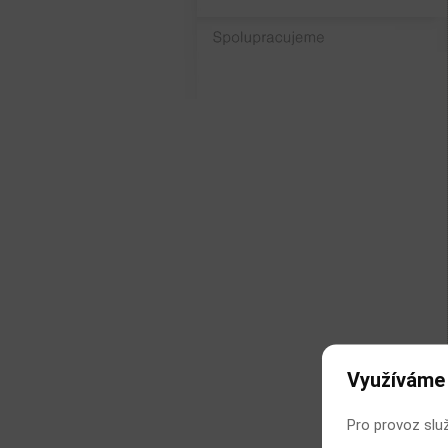
Spolupracujeme
Využíváme
Pro provoz slu