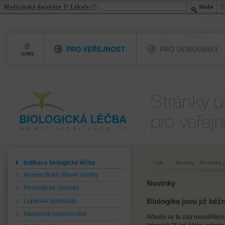
Medicínská databáze U Lékaře
hledat
D
Home
Pro veřejnost
Pro odborníky
Biologická léčba
Pro veřejnost
www.cilena-lecba.cz
Indikace biologické léčby
Laik
Novinky
Biologika 
Nespecifické střevní záněty
Novinky
Revmatické choroby
Lupénka (psoriáza)
Biologika jsou již bě
Nádorová onemocnění
Ačkoliv se to zdá neuvěřite