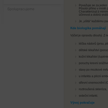
Považuje se za jeden 
Spolupracujeme
Působí přímo v místě 
Charakterizují ji mini
účinnost a dobrá snáše
Je „ušitá“ každému pac
Kde biologika pomáhají
Výčet je opravdu dlouhý. Z n
léčba nádorů (prsu, pli
dětské lékařství (poruc
kožní lékařství (lupénk
poruchy krevní srážlivo
stavy po mozkové mrtv
u infarktu a plicní emb
střevní onemocnění (C
roztroušená skleróza,
srdeční infarkt.
Vývoj pokračuje