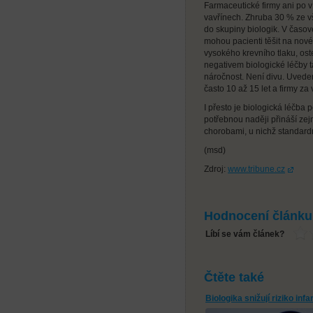
Farmaceutické firmy ani po 
vavřínech. Zhruba 30 % ze 
do skupiny biologik. V časov
mohou pacienti těšit na nové k
vysokého krevního tlaku, ost
negativem biologické léčby t
náročnost. Není divu. Uvede
často 10 až 15 let a firmy za
I přesto je biologická léčba
potřebnou naději přináší ze
chorobami, u nichž standard
(msd)
Zdroj:
www.tribune.cz
Hodnocení článku
Líbí se vám článek?
Čtěte také
Biologika snižují riziko infa