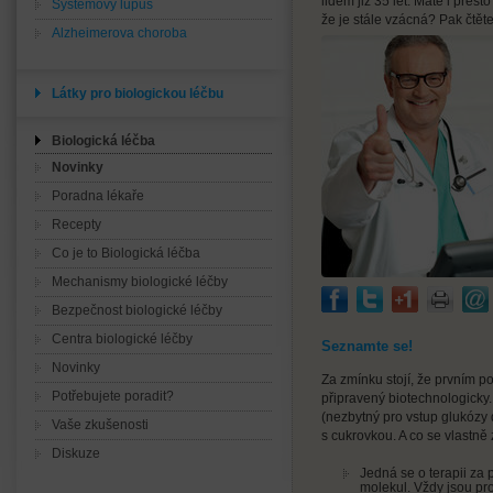
lidem již 35 let. Máte i přes
Systémový lupus
že je stále vzácná? Pak čtěte
Alzheimerova choroba
Látky pro biologickou léčbu
Biologická léčba
Novinky
Poradna lékaře
Recepty
Co je to Biologická léčba
Mechanismy biologické léčby
Bezpečnost biologické léčby
Centra biologické léčby
Seznamte se!
Novinky
Za zmínku stojí, že prvním po
Potřebujete poradit?
připravený biotechnologicky. 
(nezbytný pro vstup glukózy
Vaše zkušenosti
s cukrovkou. A co se vlastn
Diskuze
Jedná se o terapii za 
molekul. Vždy jsou pr