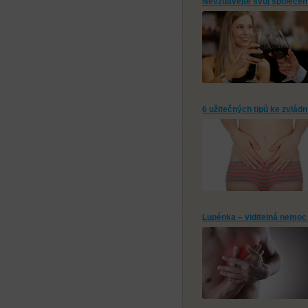
Nevzdávejte svůj společen
6 užitečných tipů ke zvlád
Lupénka – viditelná nemo