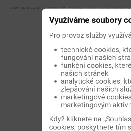
© 2026
MeDitorial
|
ISSN 1804-1892
|
Prohlášení
|
Zásady zpracování osobních úd
Využíváme soubory c
Pro provoz služby využív
technické cookies, kt
fungování našich str
funkční cookies, které
našich stránek
analytické cookies, kt
zlepšování našich slu
marketingové cookies,
marketingovým aktiv
Když kliknete na „Souhla
cookies, poskytnete tím s