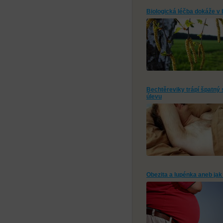
Biologická léčba dokáže v bo
Bechtěreviky trápí špatný 
úlevu
Obezita a lupénka aneb jak