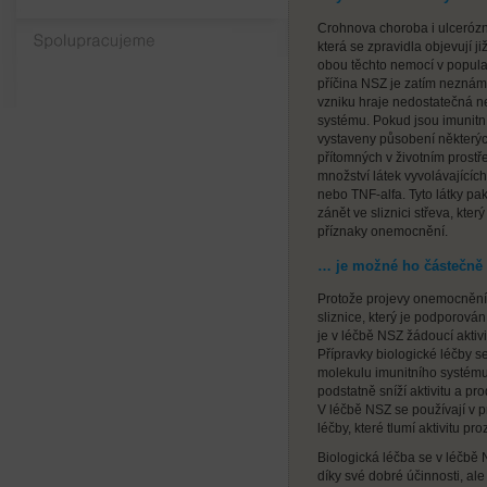
Crohnova choroba i ulcerózní
Spolupracujeme
která se zpravidla objevují ji
obou těchto nemocí v populac
příčina NSZ je zatím neznámá, 
vzniku hraje nedostatečná n
systému. Pokud jsou imunitní
vystaveny působení některých
přítomných v životním prostře
množství látek vyvolávajících
nebo TNF-alfa. Tyto látky pa
zánět ve sliznici střeva, kt
příznaky onemocnění.
… je možné ho částečně 
Protože projevy onemocnění
sliznice, který je podporován
je v léčbě NSZ žádoucí aktivi
Přípravky biologické léčby s
molekulu imunitního systému,
podstatně sníží aktivitu a pr
V léčbě NSZ se používají v p
léčby, které tlumí aktivitu pr
Biologická léčba se v léčbě 
díky své dobré účinnosti, ale