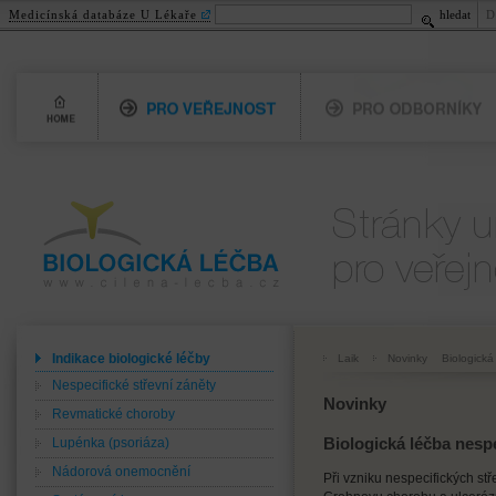
Medicínská databáze U Lékaře
hledat
D
Home
Pro veřejnost
Pro odborníky
Biologická léčba
Pro veřejnost
www.cilena-lecba.cz
Indikace biologické léčby
Laik
Novinky
Biologická
Nespecifické střevní záněty
Novinky
Revmatické choroby
Lupénka (psoriáza)
Biologická léčba nesp
Nádorová onemocnění
Při vzniku nespecifických stř