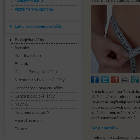
Možná i vám v budoucnu pomůž
Systémový lupus
Alzheimerova choroba
Látky pro biologickou léčbu
Biologická léčba
Novinky
Poradna lékaře
Recepty
Co je to Biologická léčba
Mechanismy biologické léčby
Bezpečnost biologické léčby
Bojujete s anorexií? Je alz
Centra biologické léčby
Možná i vám v budoucnu pomůž
Ta je dnes nejčastěji použí
Novinky
nebo revmatických onemocně
Potřebujete poradit?
dalších onemocnění. Nové mo
době intenzivně zkoumají.
Vaše zkušenosti
Stop zánětům
Diskuze
Podnětem pro zkoušení nové