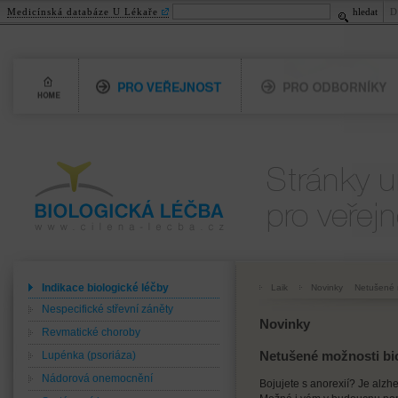
Medicínská databáze U Lékaře
hledat
D
Home
Pro veřejnost
Pro odborníky
Biologická léčba
Pro veřejnost
www.cilena-lecba.cz
Indikace biologické léčby
Laik
Novinky
Netušené m
Nespecifické střevní záněty
Novinky
Revmatické choroby
Lupénka (psoriáza)
Netušené možnosti bio
Nádorová onemocnění
Bojujete s anorexií? Je alz