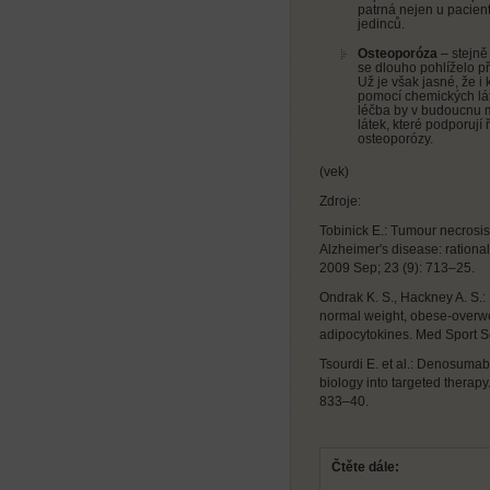
patrná nejen u pacient
jedinců.
Osteoporóza
– stejně 
se dlouho pohlíželo p
Už je však jasné, že i
pomocí chemických láte
léčba by v budoucnu m
látek, které podporují ř
osteoporózy.
(vek)
Zdroje:
Tobinick E.: Tumour necrosis 
Alzheimer's disease: ration
2009 Sep; 23 (9): 713–25.
Ondrak K. S., Hackney A. S.:
normal weight, obese-overwe
adipocytokines. Med Sport S
Tsourdi E. et al.: Denosumab
biology into targeted therapy
833–40.
Čtěte dále: