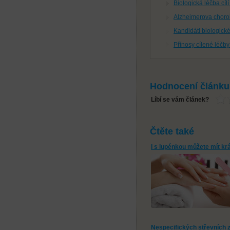
Biologická léčba cílí
Alzheimerova chor
Kandidáti biologické
Přínosy cílené léčby
Hodnocení článku
Líbí se vám článek?
Čtěte také
I s lupénkou můžete mít kr
Nespecifických střevních z