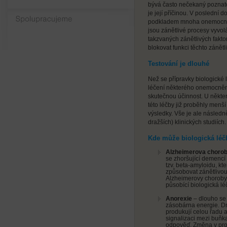
bývá často nečekaný poznate
je její příčinou. V poslední d
Spolupracujeme
podkladem mnoha onemocněn
jsou zánětlivé procesy vyvol
takzvaných zánětlivých fakto
blokovat funkci těchto zánětl
Testování je dlouhé
Než se přípravky biologické 
léčení některého onemocnění
skutečnou účinnost. U někt
této léčby již proběhly menší
výsledky. Vše je ale následně
dražších) klinických studiích.
Kde může biologická léč
Alzheimerova choro
se zhoršující demencí
tzv. beta-amyloidu, kt
způsobovat zánětlivou r
Alzheimerovy choroby 
působící biologická lé
Anorexie
– dlouho se 
zásobárna energie. Dn
produkují celou řadu ak
signalizaci mezi buňk
odpověď. Změna v prod