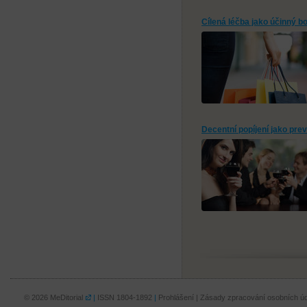
Cílená léčba jako účinný bo
Decentní popíjení jako prev
© 2026
MeDitorial
|
ISSN 1804-1892
|
Prohlášení
|
Zásady zpracování osobních úd