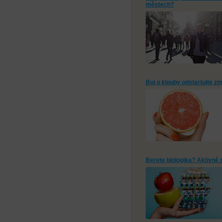
městech?
Boj o klouby odstartujte z
Berete biologika? Aktivně 