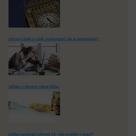
Střevní zánět a stálé zaměstnání: jde to dohromady?
Střípky z historie cílené léčby
Léčba zasahující přesný cíl – jak probíhá v praxi?