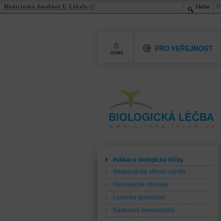
Medicínská databáze U Lékaře
hledat
D
Home
Pro veřejnost
Biologická léčba
www.cilena-lecba.cz
Indikace biologické léčby
Nespecifické střevní záněty
Revmatické choroby
Lupénka (psoriáza)
Nádorová onemocnění