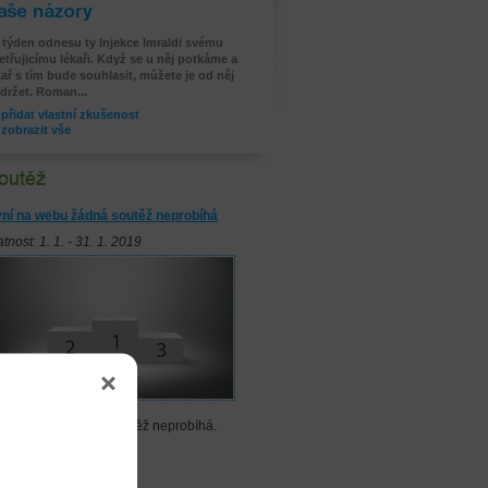
še zkušenosti
 týden odnesu ty Injekce Imraldi svému
etřujicímu lékaři. Když se u něj potkáme a
kař s tím bude souhlasit, můžete je od něj
držet. Roman...
přidat vlastní zkušenost
zobrazit vše
ní na webu žádná soutěž neprobíhá
atnost: 1. 1. - 31. 1. 2019
ní na webu žádná soutěž neprobíhá.