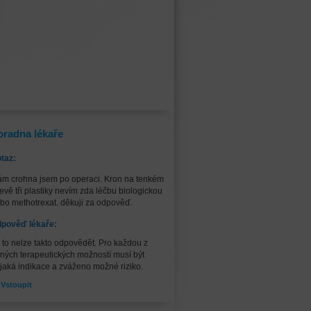
oradna lékaře
taz:
m crohna jsem po operaci. Kron na tenkém
řevě tři plastiky nevím zda léčbu biologickou
bo methotrexat. děkuji za odpověď.
pověď lékaře:
 to nelze takto odpovědět. Pro každou z
ných terapeutických možností musí být
jaká indikace a zváženo možné riziko.
Vstoupit