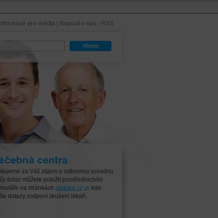
Informace pro média
|
Napsali o nás
|
RSS
Hledej
čebná centra
kujeme za Váš zájem o odbornou poradnu.
ůj dotaz můžete položit prostřednictvím
rmuláře na stránkách
ulekare.cz
, kde
še dotazy zodpoví zkušení lékaři.