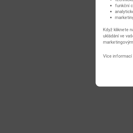
funkční c
analytick
marketin
Když kliknete n
ukládání ve vaš
marketingovými
Více informací