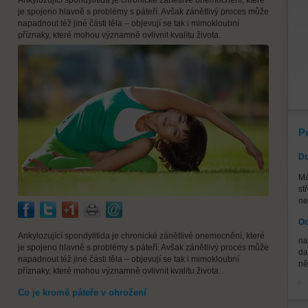
Ankylozující spondylitida je chronické zánětlivé onemocnění, které
je spojeno hlavně s problémy s páteří. Avšak zánětlivý proces může
napadnout též jiné části těla – objevují se tak i mimokloubní
příznaky, které mohou významně ovlivnit kvalitu života.
P
Do
Má
st
ne
Od
Ankylozující spondylitida je chronické zánětlivé onemocnění, které
na
je spojeno hlavně s problémy s páteří. Avšak zánětlivý proces může
da
napadnout též jiné části těla – objevují se tak i mimokloubní
ně
příznaky, které mohou významně ovlivnit kvalitu života.
Co je kromě páteře v ohrožení