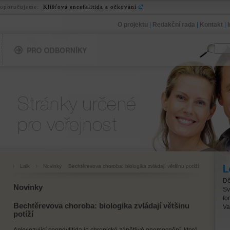
oporučujeme:
Klíšťová encefalitida a očkování
O projektu
|
Redakční rada
|
Kontakt
|
Pro odborníky
Pro veřejnost
Laik
Novinky
Bechtěrevova choroba: biologika zvládají většinu potíží
Lé
Dě
Novinky
Sv
fo
Bechtěrevova choroba: biologika zvládají většinu
Va
potíží