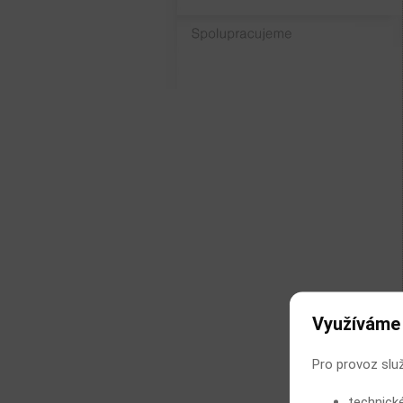
Spolupracujeme
Využíváme
Pro provoz slu
technick