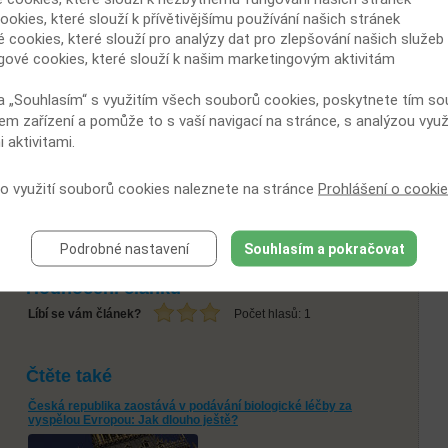
především látky namířené proti TNF-α (tumor-nekrotizujícímu
ookies, které slouží k přívětivějšímu používání našich stránek
faktoru alfa). Ve studiích se ukázaly být o něco lepší monoklonální
é cookies, které slouží pro analýzy dat pro zlepšování našich služeb
protilátky proti TNF-α (infliximab, adalimumab) v porovnání se
gové cookies, které slouží k našim marketingovým aktivitám
solubilním receptorem pro TNF (etanarcept). Tyto léky dokážou
omezit výskyt nespecifických střevních zánětů, očních potíží či
a „Souhlasím“ s využitím všech souborů cookies, poskytnete tím souh
lupénky a i kostní hmota na tuto terapii reaguje pozitivně. Ovlivnění
těchto komplikací může rapidně zvýšit kvalitu života jedinců
em zařízení a pomůže to s vaší navigací na stránce, s analýzou využ
postižených bechtěrevem.
 aktivitami.
(boba)
 o využití souborů cookies naleznete na stránce
Prohlášení o cooki
Zdroje:
rheumatology.oxfordjournals.org
Podrobné nastavení
Souhlasím a pokračovat
Další článek
Hodnocení článku
Líbí se vám článek?
Počet hlasů:
1
Čtěte také
Česká republika zaostává v podávání biologické léčby za
vyspělou Evropou: Jak dlouho ještě?