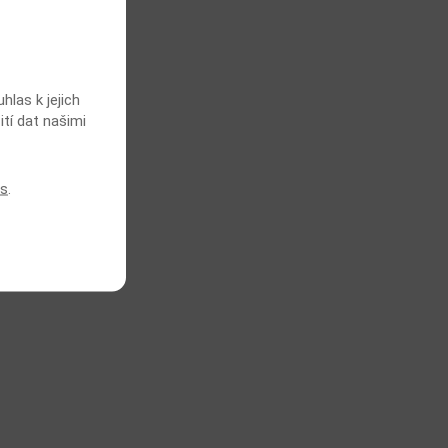
las k jejich
ití dat našimi
es
.