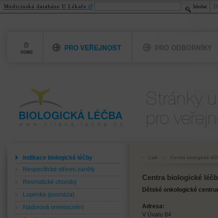
Medicínská databáze U Lékaře
hledat
D
Home
Pro veřejnost
Pro odborníky
Biologická léčba
Pro veřejnost
www.cilena-lecba.cz
Indikace biologické léčby
Laik
Centra biologické léč
Nespecifické střevní záněty
Centra biologické léč
Revmatické choroby
Dětské onkologické centru
Lupénka (psoriáza)
Adresa:
Nádorová onemocnění
V Úvalu 84